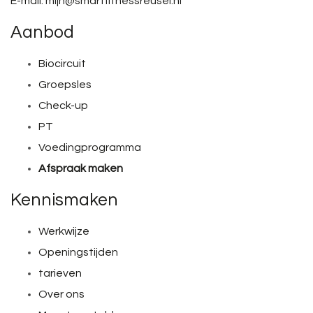
E-mail: mijn@smartfitnessreusel.nl
Aanbod
Biocircuit
Groepsles
Check-up
PT
Voedingprogramma
Afspraak maken
Kennismaken
Werkwijze
Openingstijden
tarieven
Over ons