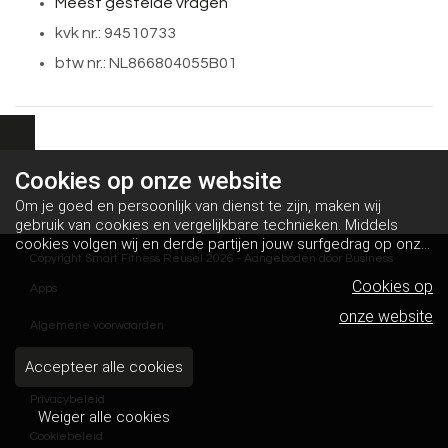
Meest gestelde vragen
kvk nr.: 94510733
btw nr.: NL866804055B01
Cookies op
onze website
Om je goed en persoonlijk van dienst te zijn, maken wij
gebruik van cookies en vergelijkbare technieken. Middels
cookies volgen wij en derde partijen jouw surfgedrag op onze
Copyright Smart Fitness Reusel 2026 - Aangeboden door
Business
website. Hiermee tonen wij gepersonaliseerde advertenties
en dit maakt het voor jou mogelijk om informatie te delen via
Cookies op
Apps
social media.
Bekijk ons cookiebeleid
onze website
Algemene voorwaarden
Disclaimer
Accepteer alle cookies
Privacybeleid
Weiger alle cookies
Cookiebeleid