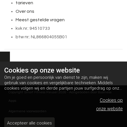
tarieven
Over ons
Meest gestelde vragen
kvk nr.: 94510733
btw nr.: NL866804055B01
Cookies op
onze website
Om je goed en persoonlijk van dienst te zijn, maken wij
gebruik van cookies en vergelijkbare technieken. Middels
cookies volgen wij en derde partijen jouw surfgedrag op onze
Copyright Smart Fitness Reusel 2026 - Aangeboden door
Business
website. Hiermee tonen wij gepersonaliseerde advertenties
en dit maakt het voor jou mogelijk om informatie te delen via
Cookies op
Apps
social media.
Bekijk ons cookiebeleid
onze website
Algemene voorwaarden
Disclaimer
Accepteer alle cookies