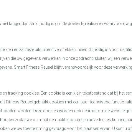
et langer dan strikt nodig is om de doelen te realiseren waarvoor uw
rden en zal deze uitsluitend verstrekken indien dit nodig is voor: certi
edrijven die uw gegevens verwerken in onze opdracht, sluiten wij een ve
egevens.
Smart Fitness Reusel
blijft verantwoordelijk voor deze verwerkin
e en tracking cookies. Een cookie is een klein tekstbestand dat bij het 
rt Fitness Reusel
gebruikt cookies met een puur technische functionalit
onthouden worden. Deze cookies worden ook gebruikt om de website goed
jhouden zodat we op maat gemaakte content en advertenties kunnen aan
hebben we uw toestemming gevraagd voor het plaatsen ervan. U kunt u a