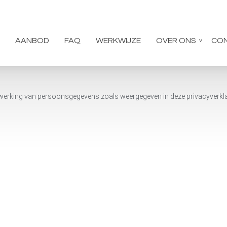
AANBOD
FAQ
WERKWIJZE
OVER ONS
CO
rwerking van persoonsgegevens zoals weergegeven in deze privacyverkla