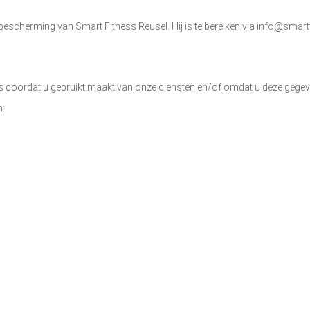
nsbescherming van
Smart Fitness Reusel
. Hij is te bereiken via
info@smartf
oordat u gebruikt maakt van onze diensten en/of omdat u deze gegevens
n: