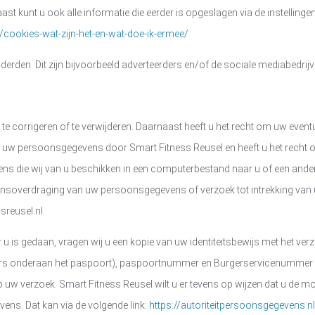
ast kunt u ook alle informatie die eerder is opgeslagen via de instelling
ie/cookies-wat-zijn-het-en-wat-doe-ik-ermee/
erden. Dit zijn bijvoorbeeld adverteerders en/of de sociale mediabedrij
 te corrigeren of te verwijderen. Daarnaast heeft u het recht om uw eve
van uw persoonsgegevens door
Smart Fitness Reusel
en heeft u het recht
 die wij van u beschikken in een computerbestand naar u of een ander,
gevensoverdraging van uw persoonsgegevens of verzoek tot intrekking v
sreusel.nl
r u is gedaan, vragen wij u een kopie van uw identiteitsbewijs met het ve
s onderaan het paspoort), paspoortnummer en Burgerservicenummer (BS
op uw verzoek.
Smart Fitness Reusel
wilt u er tevens op wijzen dat u de mo
ens. Dat kan via de volgende link:
https://autoriteitpersoonsgegevens.n