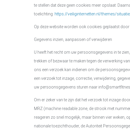
te stellen dat deze geen cookies meer opslaat. Daarna
toelichting:
https://veiliginternetten.nl/themes/situat
Op deze website worden ook cookies geplaatst door d
Gegevens inzien, aanpassen of verwijderen
U heeft het recht om uw persoonsgegevens in te zien,
trekken of bezwaar te maken tegen de verwerking 
ons een verzoek kan indienen om de persoonsgegevens
een verzoek tot inzage, correctie, verwijdering, ge
uw persoonsgegevens sturen naar
info@smartfitnes
Om er zeker van te zijn dat het verzoek tot inzage doo
MRZ (machine readable zone, de strook met nummer
reageren zo snel mogelijk, maar binnen vier weken, 
nationale toezichthouder, de Autoriteit Persoonsgegev