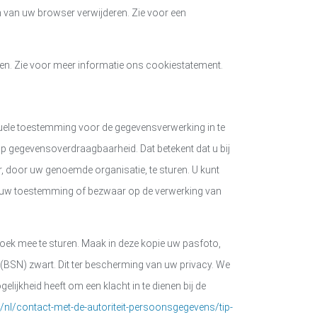
en van uw browser verwijderen. Zie voor een
ven. Zie voor meer informatie ons cookiestatement.
ntuele toestemming voor de gegevensverwerking in te
 op gegevensoverdraagbaarheid. Dat betekent dat u bij
 door uw genoemde organisatie, te sturen. U kunt
an uw toestemming of bezwaar op de verwerking van
rzoek mee te sturen. Maak in deze kopie uw pasfoto,
N) zwart. Dit ter bescherming van uw privacy. We
gelijkheid heeft om een klacht in te dienen bij de
l/nl/contact-met-de-autoriteit-persoonsgegevens/tip-