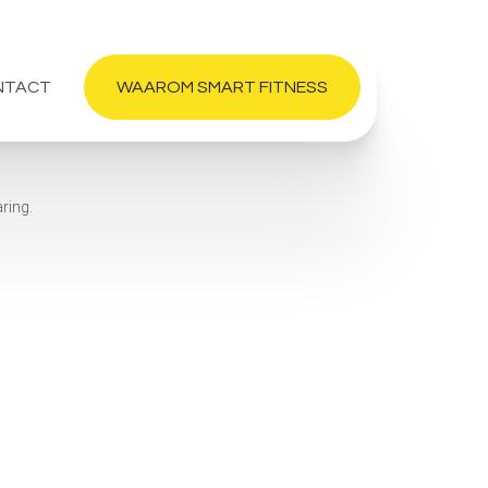
NTACT
WAAROM SMART FITNESS
ring.