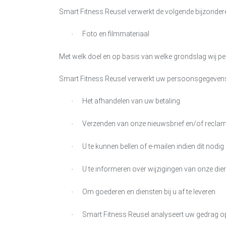
Smart Fitness Reusel
verwerkt de volgende bijzonder
Foto en filmmateriaal
·
Met welk doel en op basis van welke grondslag wij
Smart Fitness Reusel
verwerkt uw persoonsgegevens
Het afhandelen van uw betaling
·
Verzenden van onze nieuwsbrief en/of reclam
·
U te kunnen bellen of e-mailen indien dit nodi
·
U te informeren over wijzigingen van onze di
·
Om goederen en diensten bij u af te leveren
·
Smart Fitness Reusel
analyseert uw gedrag op
·