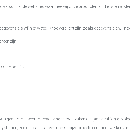
r verschillende websites waarmee wij onze producten en diensten afst
evens als wij hier wettelijk toe verplicht zijn, zoals gegevens die wij n
ken zijn:
kene partij is
van geautomatiseerde verwerkingen over zaken die (aanzienlijke) gevo
ystemen, zonder dat daar een mens (bijvoorbeeld een medewerker van