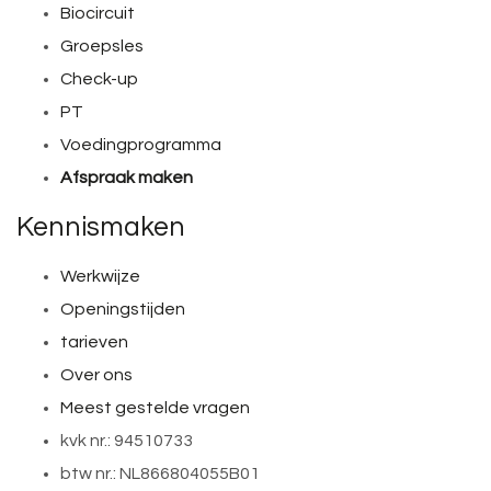
Biocircuit
Groepsles
Check-up
PT
Voedingprogramma
Afspraak maken
Kennismaken
Werkwijze
Openingstijden
tarieven
Over ons
Meest gestelde vragen
kvk nr.: 94510733
btw nr.: NL866804055B01