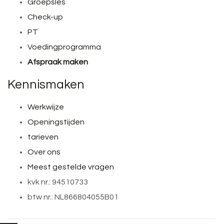
Groepsles
Check-up
PT
Voedingprogramma
Afspraak maken
Kennismaken
Werkwijze
Openingstijden
tarieven
Over ons
Meest gestelde vragen
kvk nr.: 94510733
btw nr.: NL866804055B01